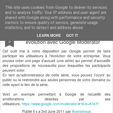
Vivasoft - Revendeur Intégrateur Google apps et Zoho CRM
This site uses cookies from Google to deliver its services
and to analyze traffic. Your IP address and user-agent are
Accueil
Découvrez tous nos produits
Contactez-nous
shared with Google along with performance and security
metrics to ensure quality of service, generate usage
statistics, and to detect and address abuse.
Faites participer vos utilisateurs à votre
JUN
LEARN MORE
GOT IT
3
évolution avec Google Moderator
Cet outil mis à notre disposition par Google permet de faire
participer les utilisateurs à l'évolution de votre entreprise. Vous
pouvez créer une page d’accueil (une série) qui permet d'accueillir
des propositions de nouveautés pour lesquelles les participants
peuvent voter.
En tant qu'administrateur de cette série, vous pouvez l'ouvrir au
public ou la restreindre aux seules personnes de votre domaine ou
celle ayant le lien de la série.
Voici un exemple permettant à Google de recueillir des
améliorations désirées par ses
utilisateurs,
https://www.google.com/moderator/#16/e=87e7f
Publié il y a
3rd June 2011
par
Anonymous