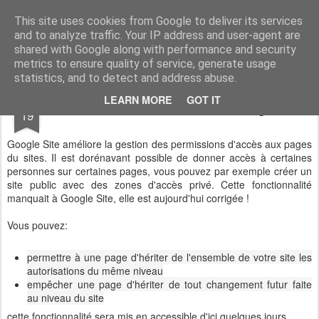
Vivasoft - Revendeur Intégrateur Google apps et Zoho CRM
This site uses cookies from Google to deliver its services
and to analyze traffic. Your IP address and user-agent are
Accueil
Découvrez tous nos produits
Contactez-nous
shared with Google along with performance and security
metrics to ensure quality of service, generate usage
statistics, and to detect and address abuse.
AUG
LEARN MORE
GOT IT
Gestion des multi accés sur Google Site
19
Google Site améliore la gestion des permissions d'accès aux pages
du sites. Il est dorénavant possible de donner accès à certaines
personnes sur certaines pages, vous pouvez par exemple créer un
site public avec des zones d'accès privé. Cette fonctionnalité
manquait à Google Site, elle est aujourd'hui corrigée !
Vous pouvez:
permettre à une page
d'hériter de
l'ensemble de
votre site
les
autorisations du même niveau
empêcher une page
d'hériter de
tout changement futur
faite
au
niveau du site
cette fonctionnalité sera mis en accessible d'ici quelques jours.