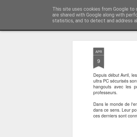
Vivasoft - Revendeur Intégrateu
This site uses cookies from Google to d
are shared with Google along with perf
statistics, and to detect and address a
Magazine
Accueil
Découvrez tous nos produits
Contacte
APR
9
Depuis début Avril, le
ultra PC sécurisés sont
hangouts avec les p
professeurs.
Dans le monde de l'en
dans ce sens. Leur poi
ces derniers sont con