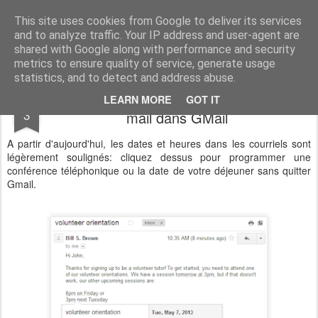
Vivasoft - Revendeur Intégrateur Google apps et Zoho CRM
This site uses cookies from Google to deliver its services
and to analyze traffic. Your IP address and user-agent are
Accueil
Découvrez tous nos produits
Contactez-nous
shared with Google along with performance and security
metrics to ensure quality of service, generate usage
statistics, and to detect and address abuse.
Créer vos événements depuis le corps du
MAY
LEARN MORE
GOT IT
3
mail dans GMail
A partir d'aujourd'hui, les dates et heures dans les courriels sont
légèrement soulignés: cliquez dessus pour programmer une
conférence téléphonique ou la date de votre déjeuner sans quitter
Gmail.