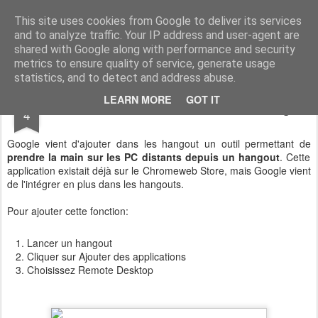
Vivasoft - Revendeur Intégrateur Google apps et Zoho CRM
This site uses cookies from Google to deliver its services
and to analyze traffic. Your IP address and user-agent are
Accueil
Découvrez tous nos produits
Contactez-nous
shared with Google along with performance and security
metrics to ensure quality of service, generate usage
statistics, and to detect and address abuse.
MAY
LEARN MORE
GOT IT
Prise de main à distance avec un Hangout
4
Google vient d'ajouter dans les hangout un outil permettant de
prendre la main sur les PC distants depuis un hangout
. Cette
application existait déjà sur le Chromeweb Store, mais Google vient
de l'intégrer en plus dans les hangouts.
Pour ajouter cette fonction:
Lancer un hangout
Cliquer sur Ajouter des applications
Choisissez Remote Desktop