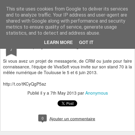
Vivasoft - Revendeur Intégrateur Google apps et Zoho CRM
This site uses cookies from Google to deliver its services
and to analyze traffic. Your IP address and user-agent are
Accueil
Découvrez tous nos produits
Contactez-nous
shared with Google along with performance and security
metrics to ensure quality of service, generate usage
statistics, and to detect and address abuse.
MAY
LEARN MORE
GOT IT
Un projet de messagerie ou de CRM ?
7
Si vous avez un projet de messagerie, de CRM ou juste pour faire
connaissance, l'équipe de VivaSoft vous invite sur son stand 70 à la
mêlée numérique de Toulouse le 5 et 6 juin 2013.
http://t.co/tKCyQgP5az
Publié il y a
7th May 2013
par
Anonymous
0
Ajouter un commentaire