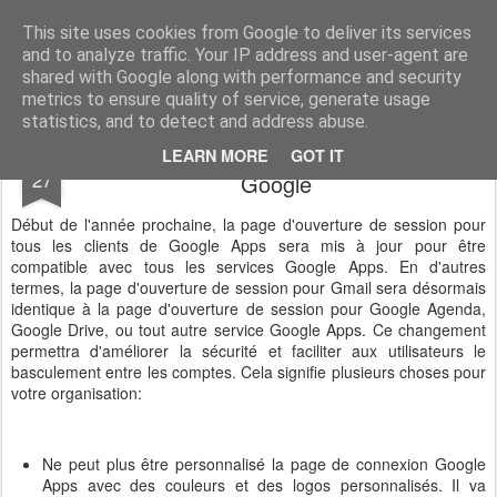
Vivasoft - Revendeur Intégrateur Google apps et Zoho CRM
This site uses cookies from Google to deliver its services
and to analyze traffic. Your IP address and user-agent are
Accueil
Découvrez tous nos produits
Contactez-nous
shared with Google along with performance and security
metrics to ensure quality of service, generate usage
statistics, and to detect and address abuse.
Une nouvelle page d'authentification pour
NOV
LEARN MORE
GOT IT
27
Google
Début de l'année prochaine, la page d'ouverture de session pour
tous les clients de Google Apps sera mis à jour pour être
compatible avec tous les services Google Apps. En d'autres
termes, la page d'ouverture de session pour Gmail sera désormais
identique à la page d'ouverture de session pour Google Agenda,
Google Drive, ou tout autre service Google Apps. Ce changement
permettra d'améliorer la sécurité et faciliter aux utilisateurs le
basculement entre les comptes. Cela signifie plusieurs choses pour
votre organisation:
Ne peut plus être personnalisé la page de connexion Google
Apps avec des couleurs et des logos personnalisés. Il va