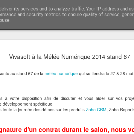
r Google apps et Zoho CRM
eliver its services and to analyze traffic. Your IP address and u
Vivasoft intégrateu
ormance and security metrics to ensure quality of service, gene
buse.
z-nous
Et si les S
DEC
Vivasoft à la Mêlée Numérique 2014 stand 67
12
s'équiper
Vous êtes une startup et vo
sente au stand 67 de la
mêlée numérique
qui se tiendra le 27 & 28 mai
relation client car cela rep
activité ?
C’est injuste !
 à votre disposition afin de discuter et vous aider sur vos proj
Pourquoi vous n’auriez pas,
de développement spécifique.
place des outils compétents
 toute la journée des démos sur les produits
Zoho CRM
, Zoho Report
quelconque ?
Vivasoft souhaite vous acc
gnature d'un contrat durant le salon, nous v
objectif : la croissance de v