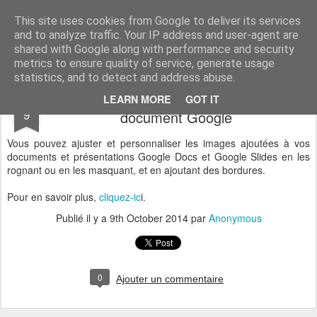
Vivasoft - Revendeur Intégrateur Google apps et Zoho CRM
This site uses cookies from Google to deliver its services
and to analyze traffic. Your IP address and user-agent are
Accueil
Découvrez tous nos produits
Contactez-nous
shared with Google along with performance and security
metrics to ensure quality of service, generate usage
statistics, and to detect and address abuse.
Rogner et ajuster des images dans un
OCT
LEARN MORE
GOT IT
9
document Google
Vous pouvez ajuster et personnaliser les images ajoutées à vos
documents et présentations Google Docs et Google Slides en les
rognant ou en les masquant, et en ajoutant des bordures.
Pour en savoir plus,
cliquez-ic
i.
Publié il y a
9th October 2014
par
Anonymous
0
Ajouter un commentaire