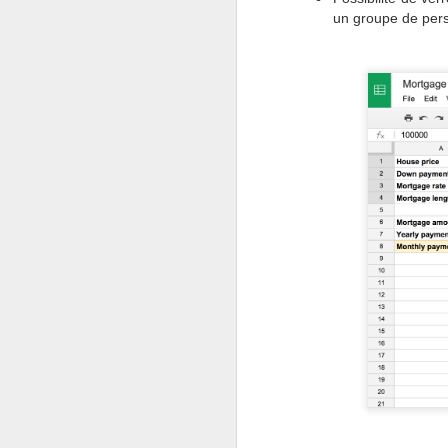
un groupe de per
Présentation de
NOV
29
l'extension Kanban
Board pour Zoho CRM
Il est vrai que Zoho CRM vous a
aidé à gérer votre entreprise de
plusieurs façons. L'objectif
premier étant de centraliser vos
données tout en les gardant
organisées et à jour de sorte à
rendre votre travail plus simple
mais ce n'est pas tout.
Oui oui, ce n'est pas tout !
Zoho annonce la sortie de sa
nouvelle extension : "Kanban