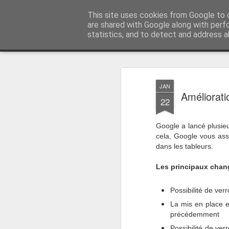
Vivasoft - Revendeur Intégrateu
This site uses cookies from Google to d
are shared with Google along with perf
statistics, and to detect and address a
Magazine
Accueil
Découvrez tous nos produits
Contacte
JAN
Améliorati
22
Google a lancé plusieu
cela, Google vous ass
dans les tableurs.
Les principaux chan
Possibilité de ver
La mis en place e
précédemment
Possibilité de ver