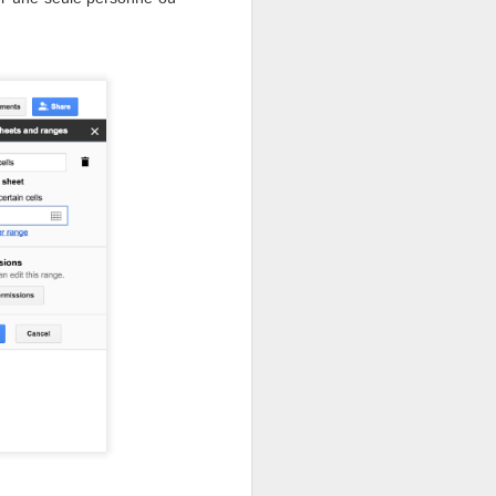
aider dans le développement de votre
t essentiel d’avoir un outil capable
ns relatives à votre activité.
Chères entreprises,
OCT
17
utilisez un outil de e-
notoriété qui
communique avec
votre CRM
Chaque fois que je rencontre un
problème avec un service que
j'utilise fréquemment, j'essaie de
communiquer avec la marque
concernée sur les médias
sociaux. Ce n'est pas juste pour
que je puisse trouver une solution
à mon problème, mais aussi pour
voir comment cette marque gère
les interactions sur les réseaux
sociaux avec ses clients