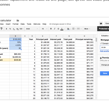
sonnes
Notre objectif est de vous 
société. Pour ce faire, il es
de centraliser les informatio
Zoho Support devient
Voici pourquoi vous
NOV
NOV
24
2
Zoho Desk - Votre outil
devriez dire stop aux
d'assistance
rapports de dépenses
sur papier !
Aujourd'hui, Zoho annonce la
sortie de Zoho Desk - le premier
Il est vrai que nous sommes
logiciel d'assistance à la clientèle
nombreux à mettre du temps à
prenant en compte le contexte de
établir nos rapport de dépenses et
votre entreprise c'est à dire les
souvent nous avons envie de
problèmes de vos clients dans
reporter cette tâche fastidieuse à
leurs activités et prenant en
aussi longtemps que l'on peut.
considération vos interactions
Cependant, nos supérieurs nous
antérieures. Mais tout d'abord
imposent un délai pour remettre le
permettez-moi de vous présenter
rapport à temps si
l'histoire de Zoho.
nous souhaitons être remboursés
mais c'est une joie que nous ne
Il y a près de vingt ans, Zoho était
pouvons pas nous permettre si