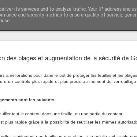
r Google apps et Zoho CRM
eliver its services and to analyze traffic. Your IP address and u
Vivasoft intégrateu
ormance and security metrics to ensure quality of service, gene
buse.
z-nous
Et si les S
DEC
on des plages et augmentation de la sécurité de 
12
s'équiper
Vous êtes une startup et vo
relation client car cela rep
rs améliorations pour dans le but de protéger les feuilles et les plag
activité ?
ure un contrôle plus rapide et plus précis au moment du verrouillage
C’est injuste !
gements sont les suivants:
Pourquoi vous n’auriez pas,
place des outils compétents
rouiller tout le contenu dans une feuille, ou une partie du contenu
quelconque ?
st plus rapide grâce à la possibilité de réutiliser les mêmes autorisat
Vivasoft souhaite vous acc
objectif : la croissance de v
rouiller rapidement une feuille ou une plage, afin qu'elle soit visible 