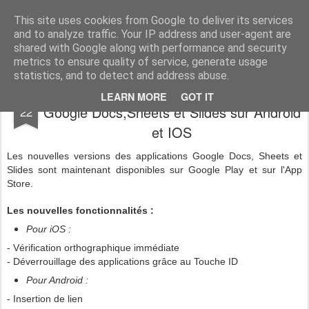
Vivasoft - Revendeur Intégrateur Google apps et Zoho CRM
This site uses cookies from Google to deliver its services
and to analyze traffic. Your IP address and user-agent are
Accueil
Découvrez tous nos produits
Contactez-nous
shared with Google along with performance and security
metrics to ensure quality of service, generate usage
statistics, and to detect and address abuse.
Nouvelles versions des applications
JAN
LEARN MORE
GOT IT
Google Docs,Sheets et Slides sur Android
22
et IOS
Les nouvelles versions des applications Google Docs, Sheets et
Slides sont maintenant disponibles sur Google Play et sur l'App
Store.
Les nouvelles fonctionnalités :
Pour iOS :
- V
érification orthographique immédiate
- Déverrouillage des applications grâce au Touche ID
Pour Android :
- Insertion de lien