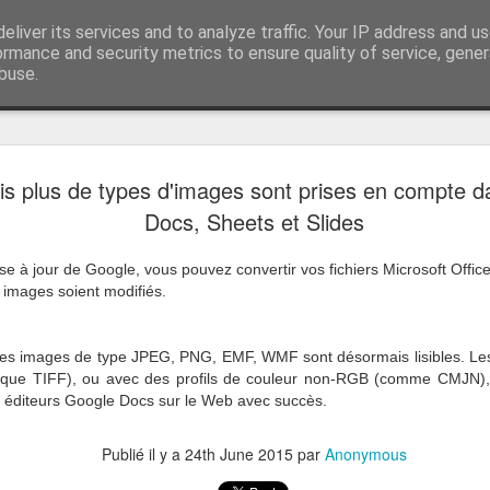
r Google apps et Zoho CRM
eliver its services and to analyze traffic. Your IP address and u
Vivasoft intégrateu
ormance and security metrics to ensure quality of service, gene
buse.
z-nous
Et si les S
DEC
s plus de types d'images sont prises en compte 
12
s'équiper
Docs, Sheets et Slides
Vous êtes une startup et vo
relation client car cela rep
se à jour de Google, vous pouvez convertir vos fichiers Microsoft Offi
activité ?
 images soient modifiés.
C’est injuste !
les images de type JPEG, PNG, EMF, WMF sont désormais lisibles. L
e
Pourquoi vous n’auriez pas,
que TIFF), ou avec des profils de couleur non-RGB (comme CMJN),
place des outils compétents
s éditeurs Google Docs sur le Web avec succès.
quelconque ?
Publié il y a
24th June 2015
par
Anonymous
Vivasoft souhaite vous acc
objectif : la croissance de v