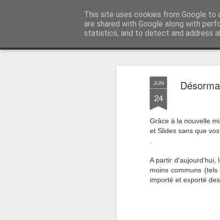
Vivasoft - Revendeur Intégrateu
This site uses cookies from Google to d
are shared with Google along with perf
statistics, and to detect and address a
Magazine
Accueil
Découvrez tous nos produits
Contacte
Désormai
JUN
24
Grâce à la nouvelle mi
et Slides sans que vos
.
A partir d'aujourd'hui,
moins communs (tels 
importé et exporté de