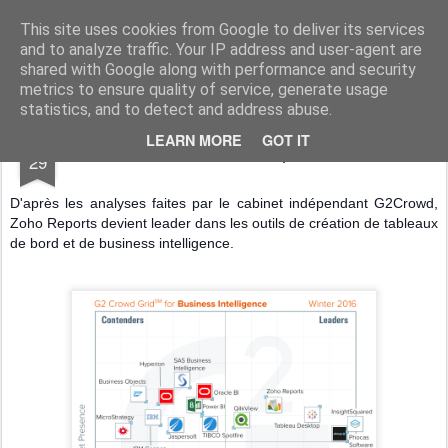
Vivasoft - Revendeur Intégrateur Google apps et Zoho CRM
This site uses cookies from Google to deliver its services
and to analyze traffic. Your IP address and user-agent are
Accueil
Découvrez tous nos produits
Contactez-nous
shared with Google along with performance and security
metrics to ensure quality of service, generate usage
statistics, and to detect and address abuse.
JAN
LEARN MORE
GOT IT
G2Crowd, Zoho Reports leader
29
D'après les analyses faites par le cabinet indépendant
G2Crowd,
Zoho Reports devient leader dans les outils de création de tableaux
de bord et de business intelligence.