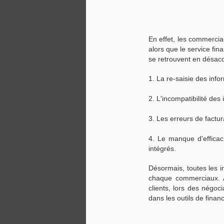
En effet, les commerciau
alors que le service fin
se retrouvent en désac
Présentation de
NOV
29
1. La re-saisie des in
l'extension Kanban
Board pour Zoho CRM
2. L'incompatibilité des
Il est vrai que Zoho CRM vous a
aidé à gérer votre entreprise de
3. Les erreurs de factu
plusieurs façons. L'objectif
premier étant de centraliser vos
4. Le manque d'efficac
données tout en les gardant
intégrés.
organisées et à jour de sorte à
rendre votre travail plus simple
Désormais, toutes les 
mais ce n'est pas tout.
chaque commerciaux. Ai
clients, lors des négoc
Oui oui, ce n'est pas tout !
dans les outils de finan
Zoho annonce la sortie de sa
nouvelle extension : "Kanban