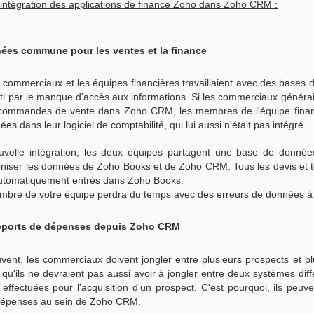
l'intégration des applications de finance Zoho dans Zoho CRM :
une entreprise qui concevait des
nous rapportons toutes nos
logiciels pour les modems et les
dépenses sur le papier.
routeurs.
Les numéros de page sont désormais disponible dans
CT
6
ées commune pour les ventes et la finance
Google Docs
âce à la table des matières de Google Docs, il vous est facile
 commerciaux et les équipes financières travaillaient avec des bases
organiser ou de naviguer à travers des documents longs et
alenti par le manque d'accès aux informations. Si les commerciaux généra
omplexes.
mmandes de vente dans Zoho CRM, les membres de l'équipe financ
uite à de nombreuses demandes de clients Google Apps, Google a
 dans leur logiciel de comptabilité, qui lui aussi n'était pas intégré.
cidé d'intégrer une nouvelle fonctionnalité qui vous donne la
ssibilité d'inclure les numéros de pages dans vos documents.
uvelle intégration, les deux équipes partagent une base de donn
niser les données de Zoho Books et de Zoho CRM. Tous les devis et to
tomatiquement entrés dans Zoho Books.
embre de votre équipe perdra du temps avec des erreurs de données à
Gagnez du temps avec la programmation intelligente
EP
30
de Google Agenda
pports de dépenses depuis Zoho CRM
 est vrai qu'il est préférable d'aborder certains sujets lors des réunions
fectuées en face-à-face, mais leur mise en place peut nous prendre
op de temps. Si vous devez coordonner plusieurs fuseaux horaires,
ouvent, les commerciaux doivent jongler entre plusieurs prospects et 
ouver un lieu pour la réunion, ou tout simplement en essayant de
 qu'ils ne devraient pas aussi avoir à jongler entre deux systèmes diff
ouver un temps une date et une heure qui conviennent à plus de deux
ffectuées pour l'acquisition d'un prospect. C'est pourquoi, ils peuv
 trois personnes, cela fait beaucoup d'éléments à prendre en
 dépenses au sein de Zoho CRM.
nsidération.