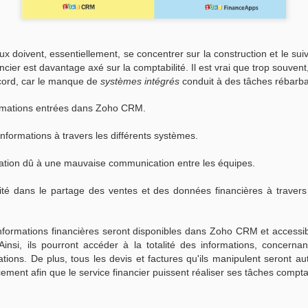
Notre objectif est de vous 
société. Pour ce faire, il es
de centraliser les informatio
x doivent, essentiellement, se concentrer sur la construction et le sui
ancier est davantage axé sur la comptabilité. Il est vrai que trop souve
cord, car le manque de
systèmes intégrés
conduit à des tâches rébarbat
Zoho Support devient
Voici pourquoi vous
NOV
NOV
24
2
formations entrées dans Zoho CRM.
Zoho Desk - Votre outil
devriez dire stop aux
d'assistance
rapports de dépenses
 informations à travers les différents systèmes.
sur papier !
Aujourd'hui, Zoho annonce la
sortie de Zoho Desk - le premier
Il est vrai que nous sommes
ration dû à une mauvaise communication entre les équipes.
logiciel d'assistance à la clientèle
nombreux à mettre du temps à
prenant en compte le contexte de
établir nos rapport de dépenses et
ité dans le partage des ventes et des données financières à travers 
votre entreprise c'est à dire les
souvent nous avons envie de
problèmes de vos clients dans
reporter cette tâche fastidieuse à
leurs activités et prenant en
aussi longtemps que l'on peut.
informations financières seront disponibles dans Zoho CRM et accessib
considération vos interactions
Cependant, nos supérieurs nous
nsi, ils pourront accéder à la totalité des informations, concernan
antérieures. Mais tout d'abord
imposent un délai pour remettre le
iations.
De plus, tous les devis et factures qu'ils manipulent seront 
permettez-moi de vous présenter
rapport à temps si
cement afin que le service financier puissent réaliser ses tâches compt
l'histoire de Zoho.
nous souhaitons être remboursés
mais c'est une joie que nous ne
Il y a près de vingt ans, Zoho était
pouvons pas nous permettre si