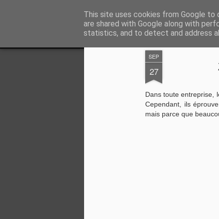
Vivasoft - Revendeur Intégrateu
This site uses cookies from Google to d
are shared with Google along with perf
statistics, and to detect and address a
Magazine
Accueil
Découvrez tous nos produits
Contacte
SEP
27
Dans toute entreprise, 
Cependant, ils éprouven
mais parce que beaucou