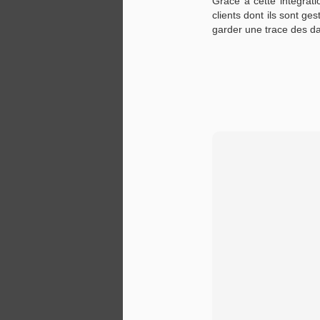
Grâce à cette intégrat
clients dont ils sont ge
1.
garder une trace des dat
S
Ju
fi
pu
no
d'
ré
v
A
La
pr
ou
Ad
fo