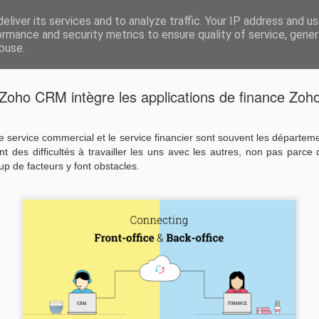
r Google apps et Zoho CRM
eliver its services and to analyze traffic. Your IP address and u
Vivasoft intégrateu
ormance and security metrics to ensure quality of service, gene
buse.
z-nous
Zoho CRM intègre les applications de finance Zoh
Et si les S
DEC
12
s'équiper
le service commercial et le service financier sont souvent les départeme
t des difficultés à travailler les uns avec les autres, non pas parce q
Vous êtes une startup et vo
p de facteurs y font obstacles.
relation client car cela rep
activité ?
C’est injuste !
Pourquoi vous n’auriez pas,
place des outils compétents
quelconque ?
Vivasoft souhaite vous acc
objectif : la croissance de v