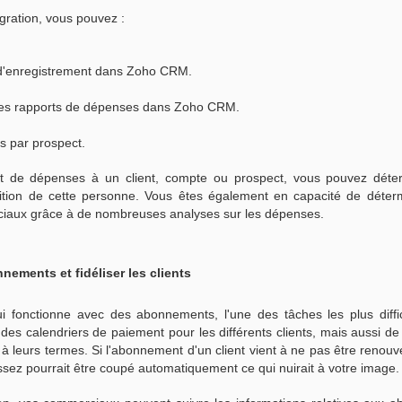
égration, vous pouvez :
ations de finance Zoho
s d'enregistrement dans Zoho CRM.
commercial et le service financier sont souvent les départements les
ouvent des difficultés à travailler les uns avec les autres, non pas
des rapports de dépenses dans Zoho CRM.
ce que beaucoup de facteurs y font obstacles.
s par prospect.
iellement, se concentrer sur la construction et le suivi du pipeline des
 davantage axé sur la comptabilité.
ort de dépenses à un client, compte ou prospect, vous pouvez déter
isition de cette personne. Vous êtes également en capacité de déte
ertir plus de prospects ?
iaux grâce à de nombreuses analyses sur les dépenses.
 son site, comprendre leurs intérêts, les stimuler et les convertir en
cile. De plus, être en possession d'informations relatives aux visiteurs
, mais connaitre les informations relatives aux visiteurs qui quittent
nements et fidéliser les clients
pour vos affaires.
i fonctionne avec des abonnements, l'une des tâches les plus diffici
our vos commerciaux. En voici les raisons :
 des calendriers de paiement pour les différents clients, mais aussi de
ouvelles fonctionnalités d'iOS 10 issus de sa dernière mise à jour
t à leurs termes. Si l'abonnement d'un client vient à ne pas être renou
 travailler de partout. Désormais, quand vous serez en déplacement,
ssez pourrait être coupé automatiquement ce qui nuirait à votre image.
nt, peu importe où vous êtes. Voici les 7 meilleures façons d'optimiser