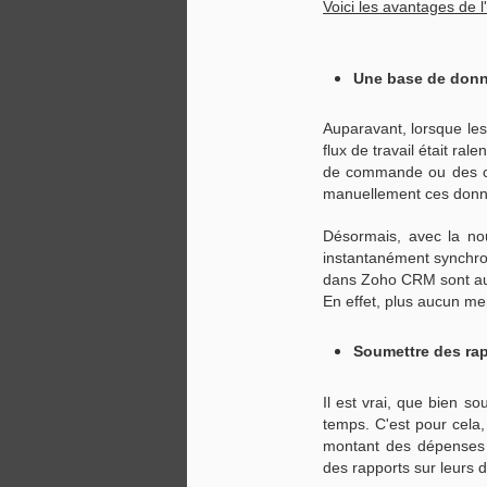
Voici les avantages de 
Board".
Celle-ci va vous permettre de
O
gérer les données de votre CRM
Une base de donn
de façon plus ludique grâce à une
Gr
interface beaucoup plus visuelle
Auparavant, lorsque les
d'
et ergonomique.
flux de travail était r
c
de commande ou des co
S
manuellement ces données
dé
po
Désormais, avec la no
instantanément synchro
dans Zoho CRM sont au
En effet, plus aucun m
S
Soumettre des ra
Il
ef
tr
Il est vrai, que bien s
tr
temps. C'est pour cela,
tr
montant des dépenses e
ou
des rapports sur leurs
co