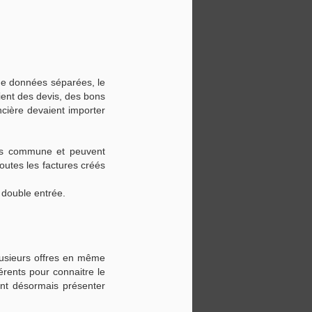
réguliers.
 de données séparées, le
ient des devis, des bons
ière devaient importer
ées commune et peuvent
utes les factures créés
 double entrée.
plusieurs offres en même
érents pour connaitre le
ent désormais présenter